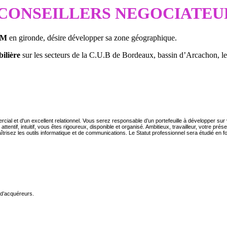
CONSEILLERS NEGOCIATEU
IM
en gironde, désire développer sa zone géographique.
ilière
sur les secteurs de la C.U.B de Bordeaux, bassin d’Arcachon, le 
cial et d'un excellent relationnel.
Vous serez responsable d’un portefeuille à développer sur 
, attentif, intuitif, vous êtes rigoureux, disponible et organisé. Ambitieux, travailleur, votr
aîtrisez les outils informatique et de communications.
Le Statut professionnel sera étudié en fo
 d’acquéreurs.