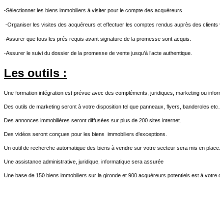
-Sélectionner les biens immobiliers à visiter pour le compte des acquéreurs
-Organiser les visites des acquéreurs et effectuer les comptes rendus auprès des client
-Assurer que tous les prés requis avant signature de la promesse sont acquis.
-Assurer le suivi du dossier de la promesse de vente jusqu’à l’acte authentique.
Les outils :
Une formation intégration est prévue avec des compléments, juridiques, marketing ou infor
Des outils de marketing seront à votre disposition tel que panneaux, flyers, banderoles et
Des annonces immobilières seront diffusées sur plus de 200 sites internet.
Des vidéos seront conçues pour les biens
immobiliers d’exceptions.
Un outil de
recherche automatique des biens à vendre sur votre secteur sera mis en place
Une assistance administrative, juridique, informatique sera assurée
Une base de 150 biens immobiliers sur la gironde et 900 acquéreurs potentiels est à votre di