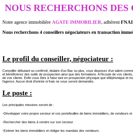
NOUS RECHERCHONS DES 
Notre agence immobilière
AGATE IMMOBILIER
, adhérent
FNA
Nous recherchons 4 conseillers négociateurs en transaction immob
Le profil du conseiller, négociateur :
Conseiller débutant ou confirmé, titulaire d'un Bac ou plus, vous disposez d'un talent commer
et bénéficierez des outils de prospection ainsi que des formations.
A l'écoute de vos clients
de vos clients. Enfin vous êtes à l'aise tant en prospection physique que téléphonique et m
l’agence. Aucun droit d’entrée ni frais ne vous seront demandés.
Le poste :
Les principales missions seront de :
-Développer votre propre secteur et vos portefeuilles de biens immobiliers, de vendeurs et
-Rechercher des biens à vendre sur son secteur.
-Estimer les biens immobiliers et rédiger les mandats des vendeurs.