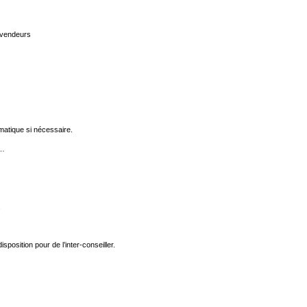
s vendeurs
matique si nécessaire.
c…
.
sposition pour de l’inter-conseiller.