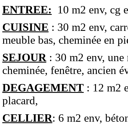
ENTREE:
10 m2 env, cg es
CUISINE
: 30 m2 env, carre
meuble bas, cheminée en pie
SEJOUR
: 30 m2 env, une 
cheminée, fenêtre, ancien év
DEGAGEMENT
: 12 m2 e
placard,
CELLIER
: 6 m2 env, béto