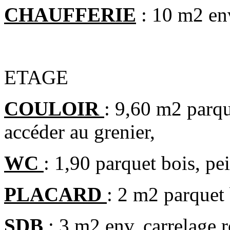
CHAUFFERIE
: 10 m2 env
ETAGE
COULOIR
: 9,60 m2 parqu
accéder au grenier,
WC
: 1,90 parquet bois, pe
PLACARD
: 2 m2 parquet 
SDB
: 3 m2 env, carrelage r